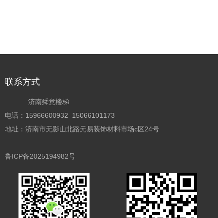
联系方式
济南舜意楼梯
电话：15966600932 15066101173
地址：济南市无影山北路元易装饰材料市场c区24号
鲁ICP备2025194982号