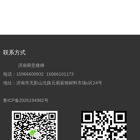
联系方式
济南舜意楼梯
电话：15966600932 15066101173
地址：济南市无影山北路元易装饰材料市场c区24号
鲁ICP备2025194982号