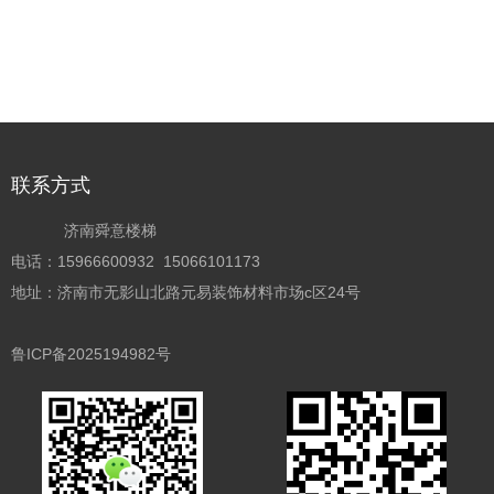
联系方式
济南舜意楼梯
电话：15966600932 15066101173
地址：济南市无影山北路元易装饰材料市场c区24号
鲁ICP备2025194982号