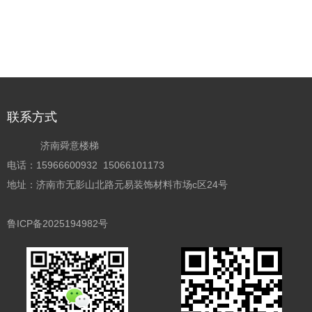
联系方式
济南舜意楼梯
电话：15966600932 15066101173
地址：济南市无影山北路元易装饰材料市场c区24号
鲁ICP备2025194982号