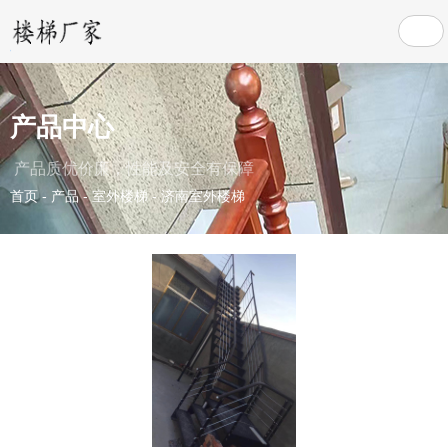
产品中心
产品质优价廉，性能及安全有保障
首页
-
产品
-
室外楼梯
-
济南室外楼梯