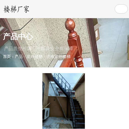
产品中心
产品质优价廉，性能及安全有保障
首页
-
产品
-
室外楼梯
-
济南室外楼梯