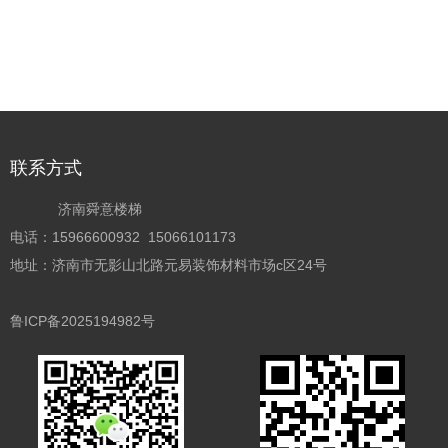
联系方式
济南舜意楼梯
电话：15966600932 15066101173
地址：济南市无影山北路元易装饰材料市场c区24号
鲁ICP备2025194982号